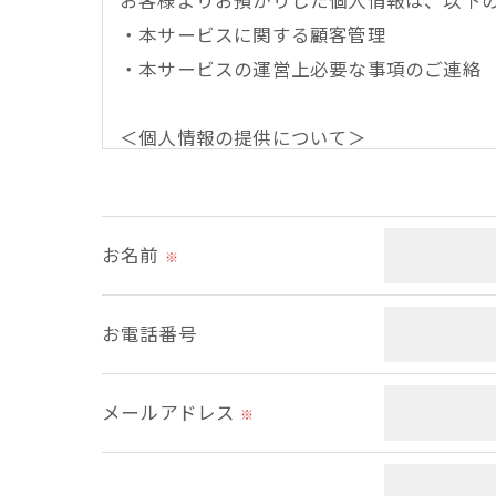
お客様よりお預かりした個人情報は、以下
・本サービスに関する顧客管理
・本サービスの運営上必要な事項のご連絡
＜個人情報の提供について＞
当社ではお客様の同意を得た場合または法
取得した個人情報を第三者に提供すること
お名前
※
＜個人情報の委託について＞
当社では、利用目的の達成に必要な範囲に
お電話番号
これらの委託先に対しては個人情報保護契
メールアドレス
＜個人情報の安全管理＞
※
当社では、個人情報の漏洩等がなされない