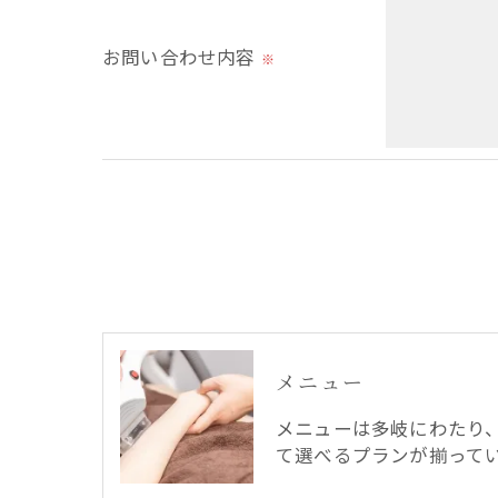
＜個人情報を与えなかった場合に生じる結
必要な情報を頂けない場合は、それに対応
お問い合わせ内容
※
＜個人情報の開示･訂正・削除･利用停止の
当社では、お客様の個人情報の開示･訂正･
ご本人である事を確認のうえ、対応させて
個人情報の開示･訂正･削除・利用停止の具
メニュー
メニューは多岐にわたり
て選べるプランが揃って